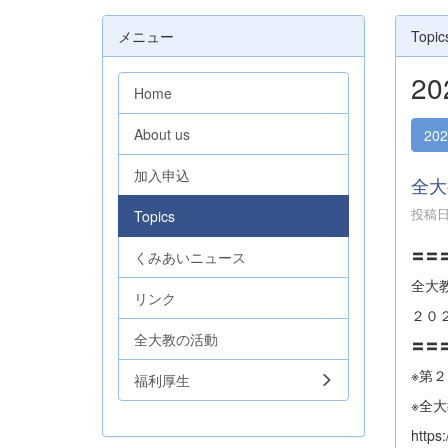
メニュー
Topic
2
Home
About us
20
加入申込
全大教
投稿日時
Topics
〓〓
くみあいニュース
全大
リンク
２０
全大教の活動
〓〓
※第
福利厚生
※全
https