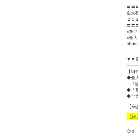
〓〓
全大
２０
〓〓
※第
※全
https
━━
▼▼
━━
【組
◆全
「国
◆「
◆全
【単
【続
0