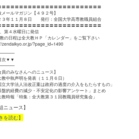
〓〓〓〓〓〓〓〓〓〓〓〓〓〓〓〓〓〓〓〓〓〓〓〓
教メールマガジン【４９２号】
２３年１１月８日 発行：全国大学高専教職員組合
〓〓〓〓〓〓〓〓〓〓〓〓〓〓〓〓〓〓〓〓〓〓〓〓
２、第４水曜日に発信
大教の日程は全大教ＨＰ「カレンダー」をご覧下さい
://zendaikyo.or.jp/?page_id=1490
━━━━
目次▼▼
━━━━
合員のみなさんへのニュース】
大教中執声明を発表（１１月６日）
立大学法人法改正案は政府の過度の介入をもたらすもの」
基盤的経費の減少・不安定化の影響アンケート」まとめ
大教時報「特集：全大教第３１回教職員研究集会」
組ニュース】
きを読む】