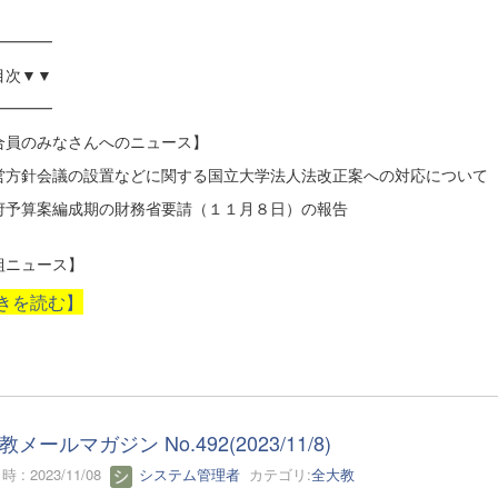
━━━━
目次▼▼
━━━━
合員のみなさんへのニュース】
営方針会議の設置などに関する国立大学法人法改正案への対応について
府予算案編成期の財務省要請（１１月８日）の報告
組ニュース】
きを読む】
メールマガジン No.492(2023/11/8)
 : 2023/11/08
システム管理者
カテゴリ:
全大教