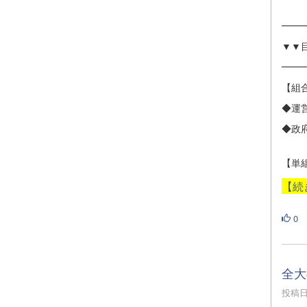
━━
▼▼
━━
【組
◆運
◆政
【単
【続
0
全大教
投稿日時