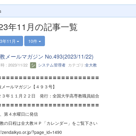
s
023年11月の記事一覧
23年11月
10件
メールマガジン No.493(2023/11/22)
 : 2023/11/22
システム管理者
カテゴリ:
全大教
〓〓〓〓〓〓〓〓〓〓〓〓〓〓〓〓〓〓〓〓〓〓〓〓
教メールマガジン【４９３号】
２３年１１月２２日 発行：全国大学高専教職員組合
〓〓〓〓〓〓〓〓〓〓〓〓〓〓〓〓〓〓〓〓〓〓〓〓
２、第４水曜日に発信
大教の日程は全大教ＨＰ「カレンダー」をご覧下さい
://zendaikyo.or.jp/?page_id=1490