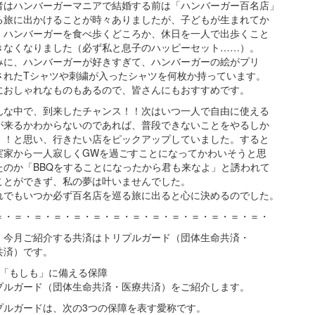
はハンバーガーマニアで結婚する前は「ハンバーガー百名店」
る旅に出かけることが時々ありましたが、子どもが生まれてか
、ハンバーガーを食べ歩くどころか、休日を一人で出歩くこと
きなくなりました（必ず私と息子のハッピーセット……）。
みに、ハンバーガーが好きすぎて、ハンバーガーの絵がプリ
されたTシャツや刺繍が入ったシャツを何枚か持っています。
におしゃれなものもあるので、皆さんにもおすすめです。
な中で、到来したチャンス！！次はいつ一人で自由に使える
が来るかわからないのであれば、普段できないことをやるしか
！！と思い、行きたい店をピックアップしていました。すると
実家から一人寂しくGWを過ごすことになってかわいそうと思
たのか「BBQをすることになったから君も来なよ」と誘われて
ことができず、私の夢は叶いませんでした。
でもいつか必ず百名店を巡る旅に出ると心に決めるのでした。
＝・＝・＝・＝・＝・＝・＝・＝・＝・＝・＝・＝・＝・＝・
、今月ご紹介する共済はトリプルガード（団体生命共済・
共済）です。
の「もしも」に備える保障
プルガード（団体生命共済・医療共済）をご紹介します。
プルガードは、次の3つの保障を表す愛称です。