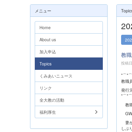
メニュー
Topic
2
Home
About us
20
加入申込
教職
投稿日時
Topics
*⌒*
くみあいニュース
教職
リンク
発行元
*⌒*
全大教の活動
教職
福利厚生
GW
妻が
しぶ