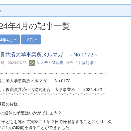
s
024年4月の記事一覧
24年4月
10件
員共済大学事業所メルマガ ～No.0172～
 : 2024/04/23
システム管理者
カテゴリ:
福利厚生
⌒*⌒*⌒*⌒*⌒*⌒*⌒*⌒*⌒*⌒*⌒*⌒*⌒*⌒*⌒*⌒*⌒*⌒*⌒*⌒
員共済大学事業所メルマガ ～No.0172～
：教職員共済生活協同組合 大学事業所 2024.4.22
⌒*⌒*⌒*⌒*⌒*⌒*⌒*⌒*⌒*⌒*⌒*⌒*⌒*⌒*⌒*⌒*⌒*⌒*⌒*⌒
員の皆様
の連休の予定はいかがでしょう？
子どもを連れて実家に１泊２日で帰省をすることになり、久
りに1人の時間を得ることができました。