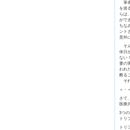
筆者
を巡
らは
がで
ちな
ント
意外
そん
休日
ない
妻の
われ
断る
それ
＝・
さて
医療
3つ
トリ
トリ