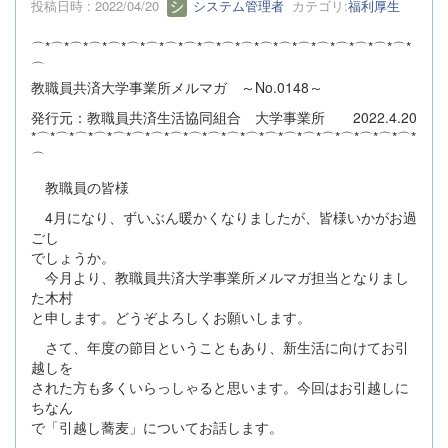
投稿日時 : 2022/04/20
システム管理者
カテゴリ:
福利厚生
⌒*⌒*⌒*⌒*⌒*⌒*⌒*⌒*⌒*⌒*⌒*⌒*⌒*⌒*⌒*⌒*⌒*⌒*⌒*⌒*
⌒
教職員共済大学事業所メルマガ ～No.0148～
発行元：教職員共済生活協同組合 大学事業所 2022.4.20
*⌒*⌒*⌒*⌒*⌒*⌒*⌒*⌒*⌒*⌒*⌒*⌒*⌒*⌒*⌒*⌒*⌒*⌒*⌒*⌒*
⌒
教職員の皆様
4月になり、ずいぶん暖かくなりましたが、皆様いかがお過
ごし
でしょうか。
今月より、教職員共済大学事業所メルマガ担当となりまし
た木村
と申します。どうぞよろしくお願いします。
さて、年度の節目ということもあり、新生活に向けてお引
越しを
された方も多くいらっしゃると思います。今回はお引越しに
ちなん
で「引越し蕎麦」についてお話します。