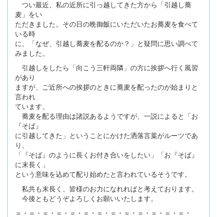
つい最近、私の近所に引っ越してきた方から「引越し蕎
麦」をい
ただきました。その日の晩御飯にいただいたお蕎麦を食べて
いる時
に、「なぜ、引越し蕎麦を配るのか？」と疑問に思い調べて
みました。
引越しをしたら「向こう三軒両隣」の方に挨拶へ行く風習
があり
ますが、ご近所への挨拶のときに蕎麦を配ったのが始まりと
言われ
ています。
蕎麦を配る理由は諸説あるようですが、一説によると「お
『そば』
に引越してきた」ということにかけた洒落言葉がルーツであ
り、
「『そば』のように長くお付き合いをしたい」「お『そば』
に末長く」
という意味を込めて配り始めたと言われているそうです。
私共も末長く、皆様のお力になれればと考えております。
今後ともどうぞよろしくお願いいたします。
＝・＝・＝・＝・＝・＝・＝・＝・＝・＝・＝・＝・＝・