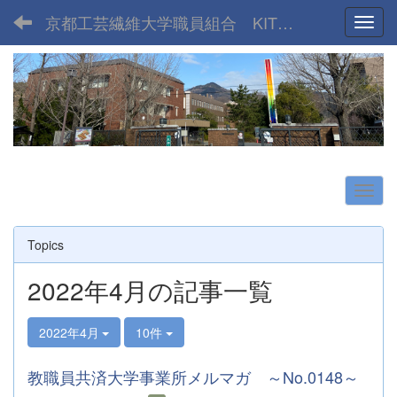
京都工芸繊維大学職員組合 KIT UNION
Toggl
Topics
2022年4月の記事一覧
2022年4月
10件
教職員共済大学事業所メルマガ ～No.0148～