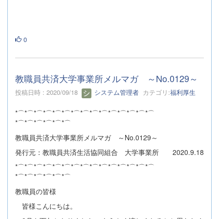
0
教職員共済大学事業所メルマガ ～No.0129～
投稿日時 : 2020/09/18
システム管理者
カテゴリ:
福利厚生
*⌒*⌒*⌒*⌒*⌒*⌒*⌒*⌒*⌒*⌒*⌒*⌒*⌒*⌒*⌒
*⌒*⌒*⌒*⌒*⌒*⌒
教職員共済大学事業所メルマガ ～No.0129～
発行元：教職員共済生活協同組合 大学事業所 2020.9.18
*⌒*⌒*⌒*⌒*⌒*⌒*⌒*⌒*⌒*⌒*⌒*⌒*⌒*⌒*⌒
*⌒*⌒*⌒*⌒*⌒*⌒
教職員の皆様
皆様こんにちは。