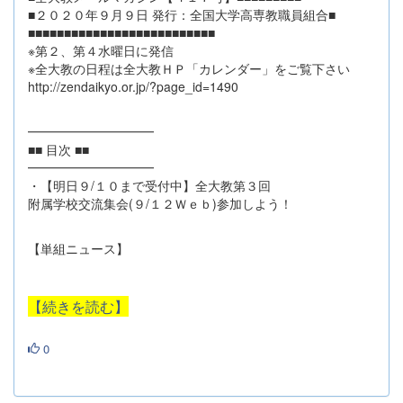
■２０２０年９月９日 発行：全国大学高専教職員組合■
■■■■■■■■■■■■■■■■■■■■■■■■■■
※第２、第４水曜日に発信
※全大教の日程は全大教ＨＰ「カレンダー」をご覧下さい
http://zendaikyo.or.jp/?page_id=1490
━━━━━━━━━━
■■ 目次 ■■
━━━━━━━━━━
・【明日９/１０まで受付中】全大教第３回
附属学校交流集会(９/１２Ｗｅｂ)参加しよう！
【単組ニュース】
【続きを読む】
0