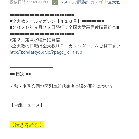
投稿日時 : 2020/09/23
システム管理者
カテゴリ:
全大教
■■■■■■■■■■■■■■■■■■■■■■■■■■
■全大教メールマガジン【４１８号】■■■■■■■■■
■２０２０年９月２３日発行：全国大学高専教職員組合■
■■■■■■■■■■■■■■■■■■■■■■■■■■
※第２、第４水曜日に発信
※全大教の日程は全大教ＨＰ「カレンダー」をご覧下さい
http://zendaikyo.or.jp/?page_id=1490
━━━━━━━━━━
■■ 目次 ■■
━━━━━━━━━━
・秋・冬季合同地区別単組代表者会議の開催について
【単組ニュース】
【続きを読む】