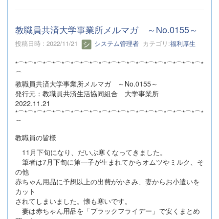
教職員共済大学事業所メルマガ ～No.0155～
投稿日時 : 2022/11/21
システム管理者
カテゴリ:
福利厚生
*⌒*⌒*⌒*⌒*⌒*⌒*⌒*⌒*⌒*⌒*⌒*⌒*⌒*⌒*⌒*⌒*⌒*⌒*⌒*⌒*
⌒
教職員共済大学事業所メルマガ ～No.0155～
発行元：教職員共済生活協同組合 大学事業所
2022.11.21
*⌒*⌒*⌒*⌒*⌒*⌒*⌒*⌒*⌒*⌒*⌒*⌒*⌒*⌒*⌒*⌒*⌒*⌒*⌒*⌒*
⌒
教職員の皆様
11月下旬になり、だいぶ寒くなってきました。
筆者は7月下旬に第一子が生まれてからオムツやミルク、そ
の他
赤ちゃん用品に予想以上の出費がかさみ、妻からお小遣いを
カット
されてしまいました。懐も寒いです。
妻は赤ちゃん用品を「ブラックフライデー」で安くまとめ