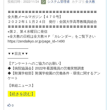
投稿日時 : 2022/11/24
システム管理者
カテゴリ:
全大教
〓〓〓〓〓〓〓〓〓〓〓〓〓〓〓〓〓〓〓〓〓〓〓〓〓〓
全大教メールマガジン【４７０号】
２０２２年１１月２４日 発行：全国大学高専教職員組合
〓〓〓〓〓〓〓〓〓〓〓〓〓〓〓〓〓〓〓〓〓〓〓〓〓〓
※第２、第４水曜日に発信
※全大教の日程は全大教ＨＰ「カレンダー」をご覧下さい
https://zendaikyo.or.jp/page_id=1490
━━━━━━
▼▼目次▼▼
━━━━━━
【アンケートへのご協力のお願い】
◆【病院協議会】2022年看護職員の労働実態調査
◆【附属学校部】附属学校園の労働条件・環境に関するアン
ケート
【単組ニュース】
【続きを読む】
0