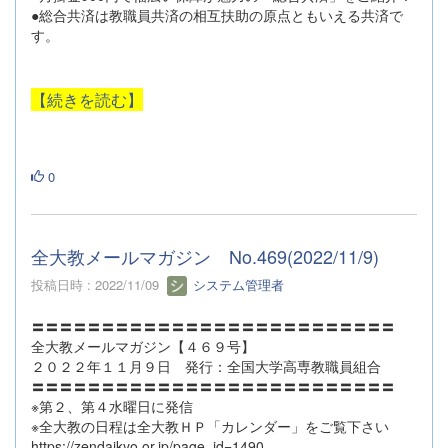
●総合共済は教職員共済の相互扶助の原点ともいえる共済で
す。
【続きを読む】
0
全大教メールマガジン No.469(2022/11/9)
投稿日時 : 2022/11/09
システム管理者
〓〓〓〓〓〓〓〓〓〓〓〓〓〓〓〓〓〓〓〓〓〓〓〓〓〓
全大教メールマガジン【４６９号】
２０２２年１１月９日 発行：全国大学高専教職員組合
〓〓〓〓〓〓〓〓〓〓〓〓〓〓〓〓〓〓〓〓〓〓〓〓〓〓
※第２、第４水曜日に発信
※全大教の日程は全大教ＨＰ「カレンダー」をご覧下さい
https://zendaikyo.or.jp/page_id=1490