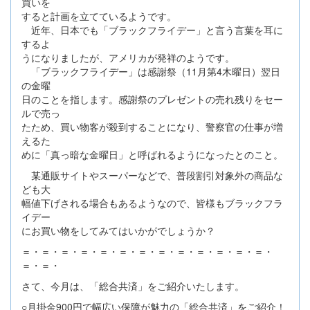
買いを
すると計画を立てているようです。
近年、日本でも「ブラックフライデー」と言う言葉を耳に
するよ
うになりましたが、アメリカが発祥のようです。
「ブラックフライデー」は感謝祭（11月第4木曜日）翌日
の金曜
日のことを指します。感謝祭のプレゼントの売れ残りをセー
ルで売っ
たため、買い物客が殺到することになり、警察官の仕事が増
えるた
めに「真っ暗な金曜日」と呼ばれるようになったとのこと。
某通販サイトやスーパーなどで、普段割引対象外の商品な
ども大
幅値下げされる場合もあるようなので、皆様もブラックフラ
イデー
にお買い物をしてみてはいかがでしょうか？
＝・＝・＝・＝・＝・＝・＝・＝・＝・＝・＝・＝・＝・
＝・＝・
さて、今月は、「総合共済」をご紹介いたします。
○月掛金900円で幅広い保障が魅力の「総合共済」をご紹介！