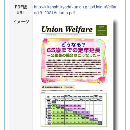
PDF版
http://kikanshi.kyodai-union.gr.jp/UnionWelfar
URL
e/19_2021Autumn.pdf
イメージ