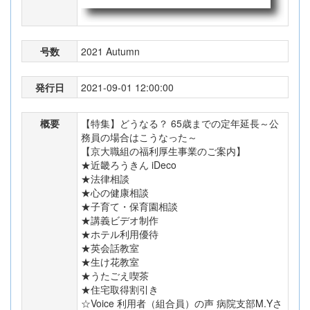
号数
2021 Autumn
発行日
2021-09-01 12:00:00
概要
【特集】どうなる？ 65歳までの定年延長～公
務員の場合はこうなった～
【京大職組の福利厚生事業のご案内】
★近畿ろうきん iDeco
★法律相談
★心の健康相談
★子育て・保育園相談
★講義ビデオ制作
★ホテル利用優待
★英会話教室
★生け花教室
★うたごえ喫茶
★住宅取得割引き
☆Voice 利用者（組合員）の声 病院支部M.Yさ