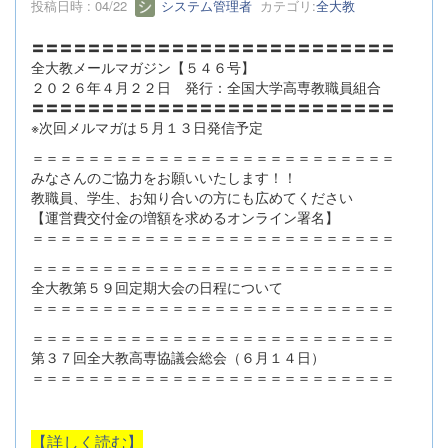
投稿日時 : 04/22
システム管理者
カテゴリ:
全大教
〓〓〓〓〓〓〓〓〓〓〓〓〓〓〓〓〓〓〓〓〓〓〓〓〓〓
全大教メールマガジン【５４６号】
２０２６年４月２２日 発行：全国大学高専教職員組合
〓〓〓〓〓〓〓〓〓〓〓〓〓〓〓〓〓〓〓〓〓〓〓〓〓〓
※次回メルマガは５月１３日発信予定
＝＝＝＝＝＝＝＝＝＝＝＝＝＝＝＝＝＝＝＝＝＝＝＝＝＝
みなさんのご協力をお願いいたします！！
教職員、学生、お知り合いの方にも広めてください
【運営費交付金の増額を求めるオンライン署名】
＝＝＝＝＝＝＝＝＝＝＝＝＝＝＝＝＝＝＝＝＝＝＝＝＝＝
＝＝＝＝＝＝＝＝＝＝＝＝＝＝＝＝＝＝＝＝＝＝＝＝＝＝
全大教第５９回定期大会の日程について
＝＝＝＝＝＝＝＝＝＝＝＝＝＝＝＝＝＝＝＝＝＝＝＝＝＝
＝＝＝＝＝＝＝＝＝＝＝＝＝＝＝＝＝＝＝＝＝＝＝＝＝＝
第３７回全大教高専協議会総会（６月１４日）
＝＝＝＝＝＝＝＝＝＝＝＝＝＝＝＝＝＝＝＝＝＝＝＝＝＝
【詳しく読む】