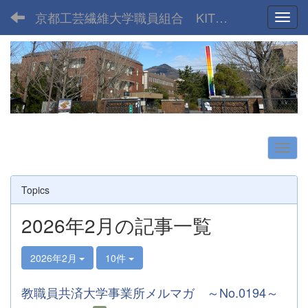
京都工芸繊維大学職員組合 KIT UNION
Toggl
Topics
2026年2月の記事一覧
2026年2月
10件
教職員共済大学事業所メルマガ ～No.0194～