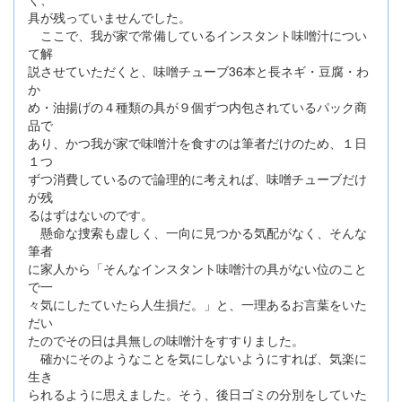
具が残っていませんでした。
ここで、我が家で常備しているインスタント味噌汁につい
て解
説させていただくと、味噌チューブ36本と長ネギ・豆腐・わ
か
め・油揚げの４種類の具が９個ずつ内包されているパック商
品で
あり、かつ我が家で味噌汁を食すのは筆者だけのため、１日
１つ
ずつ消費しているので論理的に考えれば、味噌チューブだけ
が残
るはずはないのです。
懸命な捜索も虚しく、一向に見つかる気配がなく、そんな
筆者
に家人から「そんなインスタント味噌汁の具がない位のこと
で一
々気にしたていたら人生損だ。」と、一理あるお言葉をいた
だい
たのでその日は具無しの味噌汁をすすりました。
確かにそのようなことを気にしないようにすれば、気楽に
生き
られるように思えました。そう、後日ゴミの分別をしていた