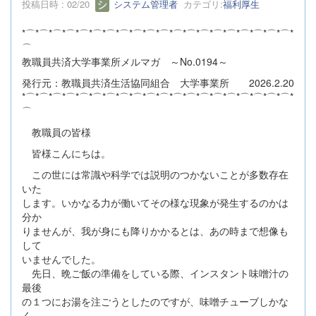
投稿日時 : 02/20
システム管理者
カテゴリ:
福利厚生
*⌒*⌒*⌒*⌒*⌒*⌒*⌒*⌒*⌒*⌒*⌒*⌒*⌒*⌒*⌒*⌒*⌒*⌒*⌒*⌒*
⌒
教職員共済大学事業所メルマガ ～No.0194～
発行元：教職員共済生活協同組合 大学事業所 2026.2.20
*⌒*⌒*⌒*⌒*⌒*⌒*⌒*⌒*⌒*⌒*⌒*⌒*⌒*⌒*⌒*⌒*⌒*⌒*⌒*⌒*
⌒
教職員の皆様
皆様こんにちは。
この世には常識や科学では説明のつかないことが多数存在
いた
します。いかなる力が働いてその様な現象が発生するのかは
分か
りませんが、我が身にも降りかかるとは、あの時まで想像も
して
いませんでした。
先日、晩ご飯の準備をしている際、インスタント味噌汁の
最後
の１つにお湯を注ごうとしたのですが、味噌チューブしかな
く、